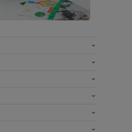
 til hyppig brug
gder eller hyppig, daglig brug er
sk lamineringsmaskine eller Fusion-
 ideelle.
op til 30 ark på én gang og bruger en
. En kassette kan laminere op til 250 A4
ed at isætte papirer i lommen
ter op til A3-størrelse er en bredere
 lommer velegnet - Fusion 7000L.