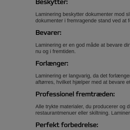
Automatiske laminerin
Beskytter:
Laminering beskytter dokumenter mod slid
En automatisk lamineringsmaskine er 
dokumenter i fremragende stand ved at f
maskine, som i høj grad øger produkt
med en traditionel lamineringsmaskine
Bevarer:
Foton 30 har en innovativ, branchefør
Laminering er en god måde at bevare din
kan automatisk laminere op til 30 A4 
nu og i fremtiden.
omgang, eller skifte til manuel indstilli
Maskinen bruger en dobbelsidet filmrul
Forlænger:
ikke behov for lommer.
Laminering er langvarig, da det forlænge
Hovedfordele:
aftørres, hvilket hjælper med at bevare 
Ideel til for større mængder dag-til
Professionel fremtræden:
Skinnende filmrullekassette, som er 
Alle trykte materialer, du producerer og 
restaurantmenuer eller skiltning. Lamine
Høj kvalitets, professionelle resulta
Perfekt forbedrelse: