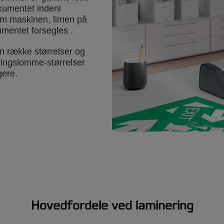
kumentet indeni
m maskinen, limen på
mentet forsegles .
n række størrelser og
ringslomme-størrelser
gere.
Hovedfordele ved laminering