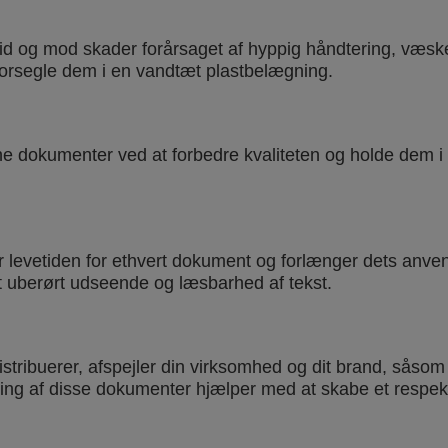
gsmaskiner
 og mod skader forårsaget af hyppig håndtering, væskesp
en fuldautomatisk
orsegle dem i en vandtæt plastbelægning.
iviteten sammenlignet
.
ende teknologi. Brugere
e dokumenter ved at forbedre kvaliteten og holde dem i 
og A3 dokumenter i en
ng for ad hoc størrelser.
lekassette, så der er
r levetiden for ethvert dokument og forlænger dets anve
et uberørt udseende og læsbarhed af tekst.
-dag laminering
let at isætte
distribuerer, afspejler din virksomhed og dit brand, såso
ring af disse dokumenter hjælper med at skabe et respek
ter - hver gang