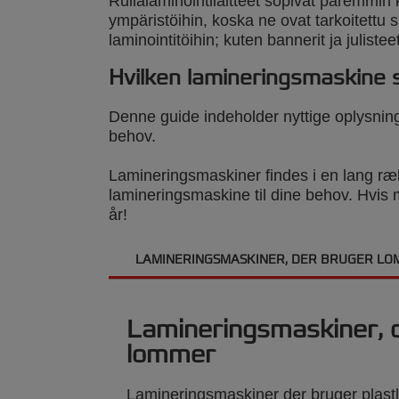
Rullalaminointilaitteet sopivat paremmin k
ympäristöihin, koska ne ovat tarkoitettu s
laminointitöihin; kuten bannerit ja julisteet
Hvilken lamineringsmaskine 
Denne guide indeholder nyttige oplysninge
behov.
Lamineringsmaskiner findes i en lang rækk
lamineringsmaskine til dine behov. Hvis 
år!
LAMINERINGSMASKINER, DER BRUGER L
Lamineringsmaskiner, 
lommer
Lamineringsmaskiner der bruger plast