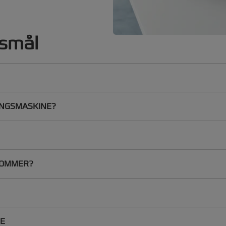
gsmål
Kompakt og
Til større dokumentmæn
GBC Foton 30 automati
serien til A3 laminering
INGSMASKINE?
Foton 30 kan laminere 
unik rullefilm kassette
ark. Undgå besværet m
manuelt.
LOMMER?
Også til større dokumen
lamineringsmaskine til
NE