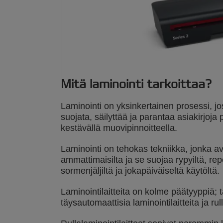
Mitä laminointi tarkoittaa?
Laminointi on yksinkertainen prosessi, jo
suojata, säilyttää ja parantaa asiakirjoja p
kestävällä muovipinnoitteella.
Laminointi on tehokas tekniikka, jonka avu
ammattimaisilta ja se suojaa rypyiltä, repe
sormenjäljiltä ja jokapäiväiseltä käytöltä.
Laminointilaitteita on kolme päätyyppiä; ta
täysautomaattisia laminointilaitteita ja rull