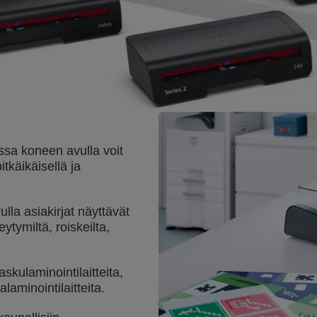
ssa koneen avulla voit
itkäikäisellä ja
lla asiakirjat näyttävät
ytymiltä, roiskeilta,
skulaminointilaitteita,
alaminointilaitteita.