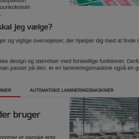
aupallisiin
uurikokoisiin
.
skal jeg vælge?
r og vigtige overvejelser, der hjælper dig med at finde 
e design og størrelser med forskellige funktioner. Derfor 
man passer på den, er en lamineringsmaskine også en god
OMMER
AUTOMATISKE LAMINERINGSMASKINER
der bruger
lommer er ganske lette