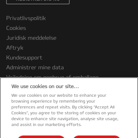
Privatlivspolitik
Cookies
Juridisk meddelelse
Aftryk
Kundesupport
Administrer mine data
Vejledning om genbrug af emballage
We use cookies on our site…
Overensstemmelseserklæringer
We use cookies on our website to enhance your
Garantibetingelser
browsing experience by remembering your
Sitemap
preferences and repeat visits. By clicking “Accept All
Cookies”, you agree to the storing of cookies on your
device to enhance site navigation, analyse site usage,
©2026 ACCO Brands
and assist in our marketing efforts.