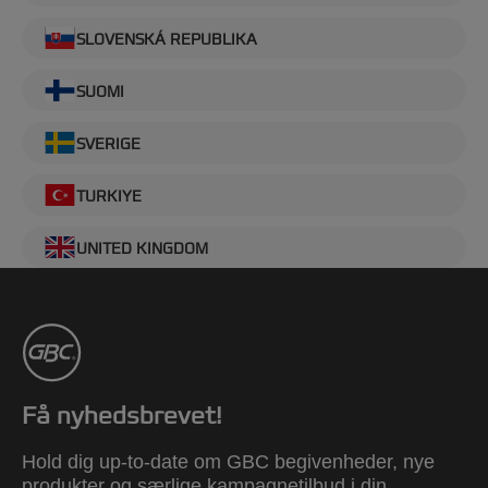
SLOVENSKÁ REPUBLIKA
SUOMI
SVERIGE
TURKIYE
UNITED KINGDOM
Få nyhedsbrevet!
Hold dig up-to-date om GBC begivenheder, nye
produkter og særlige kampagnetilbud i din