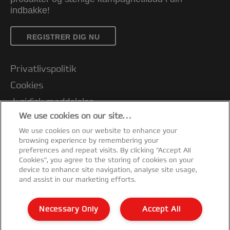
indbakke!
REGISTRER DIG NU
Privatlivspolitik
Cookies
Juridisk meddelelse
We use cookies on our site…
Aftryk
We use cookies on our website to enhance your
Kundesupport
browsing experience by remembering your
Administrer mine data
preferences and repeat visits. By clicking “Accept All
Cookies”, you agree to the storing of cookies on your
Vejledning om genbrug af emballage
device to enhance site navigation, analyse site usage,
and assist in our marketing efforts.
Overensstemmelseserklæringer
Garantibetingelser
Necessary Only
Accept All
Sitemap