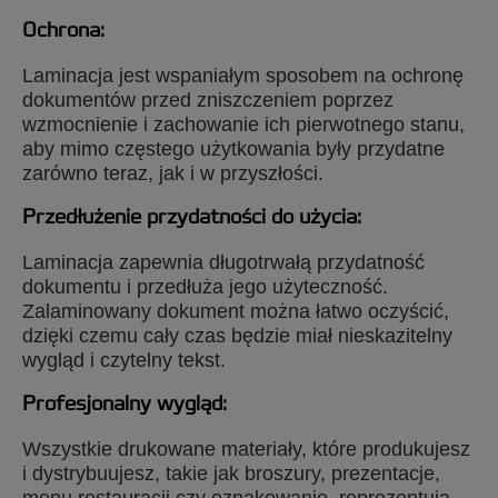
Ochrona:
Laminacja jest wspaniałym sposobem na ochronę
dokumentów przed zniszczeniem poprzez
Laminatory automatyczne
wzmocnienie i zachowanie ich pierwotnego stanu,
aby mimo częstego użytkowania były przydatne
zarówno teraz, jak i w przyszłości.
Laminatory automatyczne to w pełni
zautomatyzowane urządzenia, które mają
Przedłużenie przydatności do użycia:
znacznie lepszą wydajność niż tradycyjne
laminatory.
Laminacja zapewnia długotrwałą przydatność
dokumentu i przedłuża jego użyteczność.
Model Foton 30 wyposażony jest w
Zalaminowany dokument można łatwo oczyścić,
innowacyjną na rynku technologię.
dzięki czemu cały czas będzie miał nieskazitelny
Użytkownicy mogą automatycznie laminować
wygląd i czytelny tekst.
do 30 dokumentów w formacie A4 lub A3 w
trakcie jednego cyklu lub przejść do trybu
Profesjonalny wygląd:
ręcznego, aby zalaminować dokumenty o
niestandardowych formatach. Aby rozpocząć
Wszystkie drukowane materiały, które produkujesz
laminację, wystarczy załadować kasetę z
i dystrybuujesz, takie jak broszury, prezentacje,
dwustronną folią nawiniętą na rolkę, nie ma