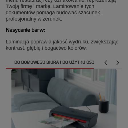
menu restauracji czy oznakowanie, reprezentują
potrzeby wkładania dokumentów do
Twoją firmę i markę. Laminowanie tych
pojedynczych koszulek.
dokumentów pomaga budować szacunek i
profesjonalny wizerunek.
Główne zalety:
Nasycenie barw:
Przeznaczone do codziennego
laminowania dużych nakładów
Laminacja poprawia jakość wydruku, zwiększając
kontrast, głębię i bogactwo kolorów.
Łatwa do zamontowania kaseta z folią
błyszczącą nawiniętą na rolkę
DO DOMOWEGO BIURA I DO UŻYTKU OSOBISTEGO
Wysoka jakość laminacji za każdym razem