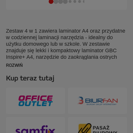
Zestaw 4 w 1 zawiera laminator A4 oraz przydatne
w codziennej laminacji narzędzia - idealny do
użytku domowego lub w szkole. W zestawie
znajduje się lekki i kompaktowy laminator GBC
Inspire+ A4, narzędzie do zaokrąglania ostrych
narożników, trymer do docinania dokumentów do
ROZWIŃ
żądanego formatu oraz pakiet startowy,
zawierający 5 folii do laminacji w formacie A4 (2 x
Kup teraz tutaj
75 mikronów). Model Inspire+ jest łatwy w
obsłudze za pomocą jednego przełącznika i ma
krótki, 4-minutowy czas nagrzewania. Laminuje
foliami o grubości do 2 x 125 mikronów, nadając
dokumentom elegancki wygląd za każdym razem.
Posiada również tryb laminacji na zimno
przeznaczony dla materiałów wrażliwych na
wysoką temperaturę. Laminator w jednej chwili