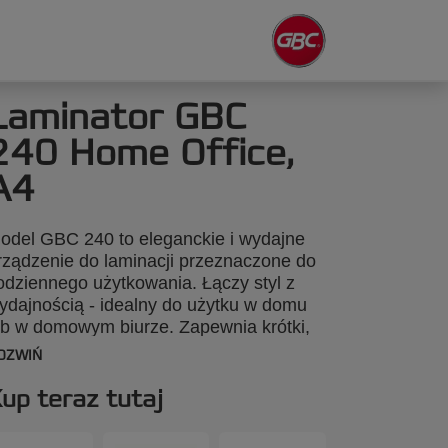
Laminator GBC
240 Home Office,
A4
odel GBC 240 to eleganckie i wydajne
rządzenie do laminacji przeznaczone do
odziennego użytkowania. Łączy styl z
ydajnością - idealny do użytku w domu
ub w domowym biurze. Zapewnia krótki,
-minutowy czas nagrzewania i laminuje
OZWIŃ
artkę A4 foliami o grubości 75 mikronów
 zaledwie 45 sekund, co pozwoli Ci
up teraz tutaj
fektywnie pracować nad przygotowaniem
rojektów i prezentacji w domu. Łatwy w