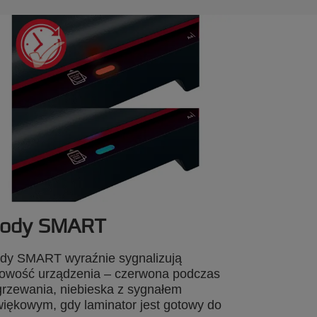
iody SMART
dy SMART wyraźnie sygnalizują
owość urządzenia – czerwona podczas
rzewania, niebieska z sygnałem
iękowym, gdy laminator jest gotowy do