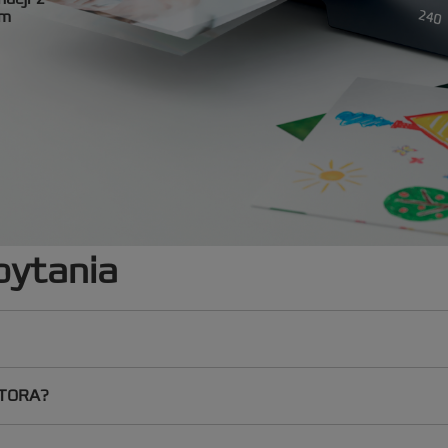
em
pytania
TORA?