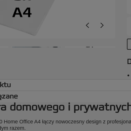
u
g
m
w
P
z
z
+7
p
d
D
i
s
c
n
uktu
d
w
iązane
p
iura domowego i prywatny
p
d
w
0 Home Office A4 łączy nowoczesny design z profesjona
c
żdym razem.