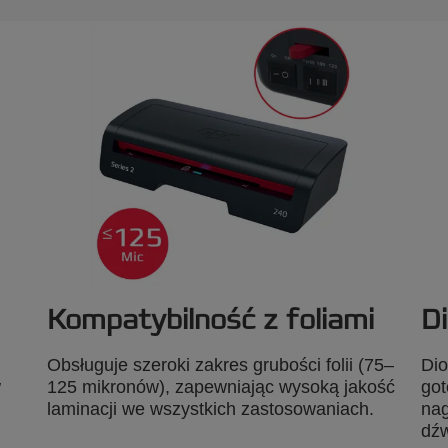
Kompatybilność z foliami
D
Obsługuje szeroki zakres grubości folii (75–
Dio
w
125 mikronów), zapewniając wysoką jakość
got
laminacji we wszystkich zastosowaniach.
nag
dźw