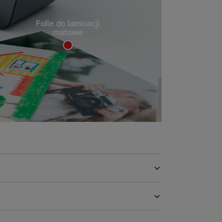
Folie do laminacji
matowe