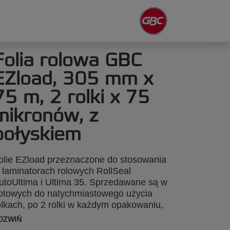
Folia rolowa GBC
EZload, 305 mm x
75 m, 2 rolki x 75
mikronów, z
połyskiem
olie EZload przeznaczone do stosowania
 laminatorach rolowych RollSeal
utoUltima i Ultima 35. Sprzedawane są w
otowych do natychmiastowego użycia
olkach, po 2 rolki w każdym opakowaniu,
 kodem kolorystycznym i wtykami
OZWIŃ
męskim" i "żeńskim", zapewniającymi