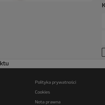
b
K
d
d
uktu
Polityka prywatności
Cookies
Nota prawna