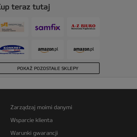
ezbłędne zakładanie folii. Folie są
up teraz tutaj
ostępne w gramaturach od ultracienkich
o bardzo grubych.
POKAŻ POZOSTAŁE SKLEPY
Zarządzaj moimi danymi
Wsparcie klienta
Warunki gwarancji