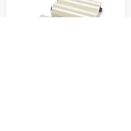
Folia rolowa GBC EZload, 305 mm x
60 m, 2 rolki x 125 mikronów, z
połyskiem
ZOBACZ PRODUKT
GDZIE KUPIĆ