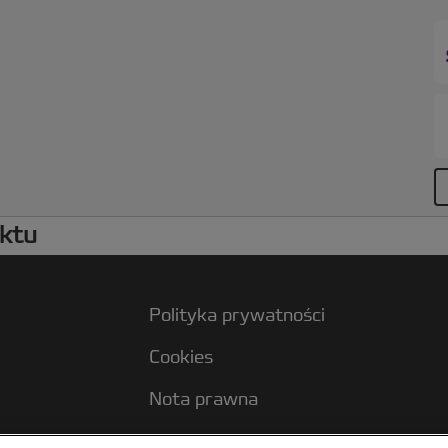
g
4
A
uktu
Polityka prywatności
Cookies
Nota prawna
Wydawca strony internetowej