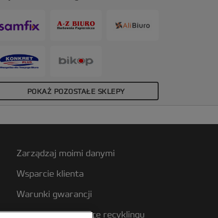
ramaturze 240 gsm. Kolor: biały. Grzbiet:
0 mm. Bindują do 370 kartek. Format:
4. Opakowanie: 50 szt.
POKAŻ POZOSTAŁE SKLEPY
Zarządzaj moimi danymi
Wsparcie klienta
Warunki gwarancji
Wytyczne dotyczące recyklingu