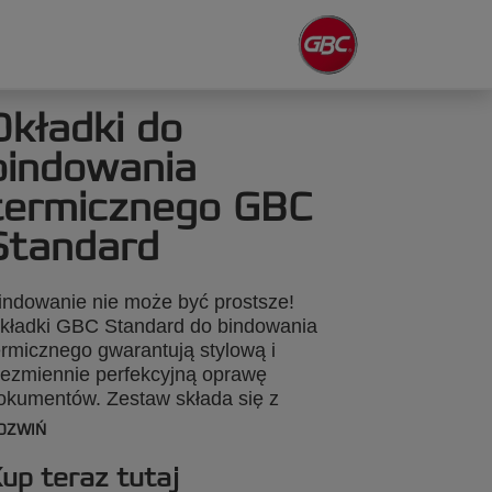
Okładki do
bindowania
termicznego GBC
Standard
indowanie nie może być prostsze!
kładki GBC Standard do bindowania
ermicznego gwarantują stylową i
iezmiennie perfekcyjną oprawę
okumentów. Zestaw składa się z
rzezroczystej przedniej okładki z PCV o
OZWIŃ
ramaturze 150 gsm eksponującej stronę
ytułową i białej okładki tylnej o
up teraz tutaj