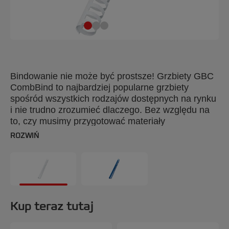
Bindowanie nie może być prostsze! Grzbiety GBC
CombBind to najbardziej popularne grzbiety
spośród wszystkich rodzajów dostępnych na rynku
i nie trudno zrozumieć dlaczego. Bez względu na
to, czy musimy przygotować materiały
szkoleniowe, czy raporty wewnętrzne, grzbiety
ROZWIŃ
CombBind zapewnią nam stylową oprawę i
możliwość wprowadzania zmian w już
zbindowanym dokumencie. Oprawione dokumenty
można otwierać na płasko, co ułatwia kserowanie,
można też w nich błyskawicznie dodawać lub
usuwać strony przy użyciu prostego narzędzia. Te
Kup teraz tutaj
wytrzymałe, plastikowe grzbiety nie rysują się, nie
odpryskuje z nich farba i nie tracą koloru, a