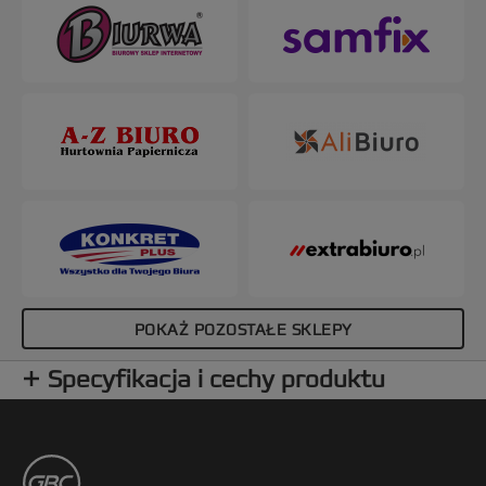
dodatkowo - nadają się do wielokrotnego użytku.
Kolor: czarny. Grzbiet: 25 mm. Format: do A4.
Opakowanie: 50 szt.
POKAŻ POZOSTAŁE SKLEPY
Specyfikacja i cechy produktu