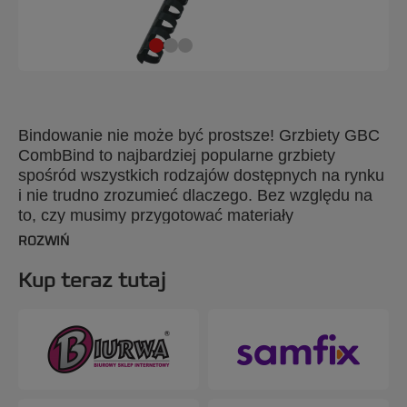
Bindowanie nie może być prostsze! Grzbiety GBC
CombBind to najbardziej popularne grzbiety
spośród wszystkich rodzajów dostępnych na rynku
i nie trudno zrozumieć dlaczego. Bez względu na
to, czy musimy przygotować materiały
szkoleniowe, czy raporty wewnętrzne, grzbiety
ROZWIŃ
CombBind zapewnią nam stylową oprawę i
możliwość wprowadzania zmian w już
Kup teraz tutaj
zbindowanym dokumencie. Oprawione dokumenty
można otwierać na płasko, co ułatwia kserowanie,
można też w nich błyskawicznie dodawać lub
usuwać strony przy użyciu prostego narzędzia. Te
wytrzymałe, plastikowe grzbiety nie rysują się, nie
odpryskuje z nich farba i nie tracą koloru, a