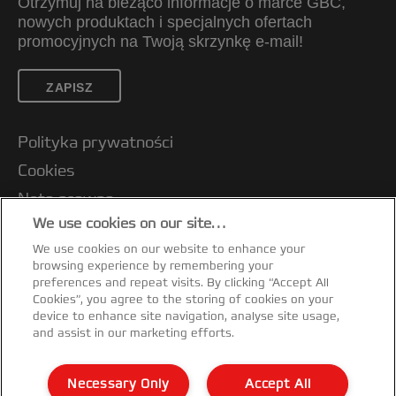
Otrzymuj na bieżąco informacje o marce GBC,
nowych produktach i specjalnych ofertach
promocyjnych na Twoją skrzynkę e-mail!
ZAPISZ
Polityka prywatności
Cookies
Nota prawna
We use cookies on our site…
Wydawca strony internetowej
We use cookies on our website to enhance your
Zarządzaj moimi danymi
browsing experience by remembering your
Wsparcie klienta
preferences and repeat visits. By clicking “Accept All
Cookies”, you agree to the storing of cookies on your
Warunki gwarancji
device to enhance site navigation, analyse site usage,
and assist in our marketing efforts.
Wytyczne dotyczące recyklingu opakowań
Certyfikat zgodności
Necessary Only
Accept All