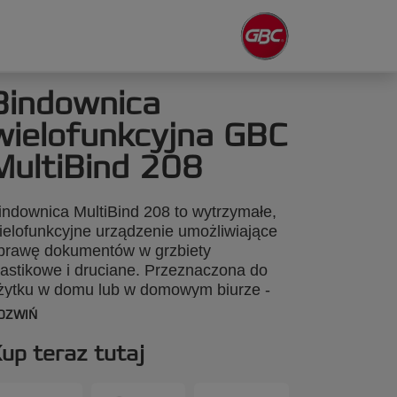
Bindownica
wielofunkcyjna GBC
MultiBind 208
indownica MultiBind 208 to wytrzymałe,
ielofunkcyjne urządzenie umożliwiające
prawę dokumentów w grzbiety
lastikowe i druciane. Przeznaczona do
żytku w domu lub w domowym biurze -
est lekka, praktyczna i łatwa w obsłudze.
OZWIŃ
ziurkuje jednorazowo do 8 kartek 80 gsm
raz binduje do 125 kartek przy
up teraz tutaj
astosowaniu grzbietów plastikowych o
rubości 14 mm lub drutowych z 21