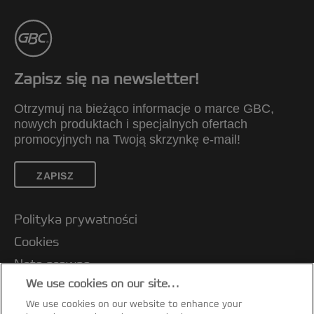
Zapisz się na newsletter!
Otrzymuj na bieżąco informacje o marce GBC,
nowych produktach i specjalnych ofertach
promocyjnych na Twoją skrzynkę e-mail!
ZAPISZ
Polityka prywatności
Cookies
Nota prawna
We use cookies on our site…
Wydawca strony internetowej
We use cookies on our website to enhance your
Zarządzaj moimi danymi