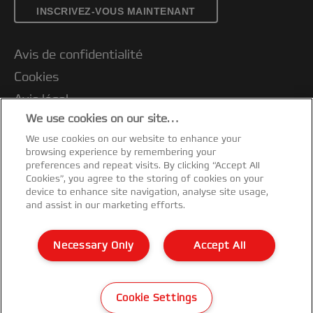
INSCRIVEZ-VOUS MAINTENANT
Avis de confidentialité
Cookies
Avis légal
We use cookies on our site…
Impression
We use cookies on our website to enhance your
Support client
browsing experience by remembering your
Gérer mes données
preferences and repeat visits. By clicking “Accept All
Cookies”, you agree to the storing of cookies on your
Conditions de garantie
device to enhance site navigation, analyse site usage,
and assist in our marketing efforts.
Guide du recyclage des emballages
Déclarations de conformité
Necessary Only
Accept All
Plan du site
©2026 ACCO Brands
Cookie Settings