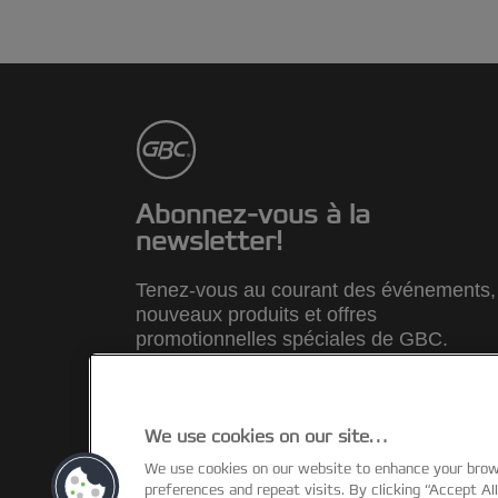
Abonnez-vous à la
newsletter!
Tenez-vous au courant des événements,
nouveaux produits et offres
promotionnelles spéciales de GBC.
INSCRIVEZ-VOUS MAINTENANT
We use cookies on our site…
We use cookies on our website to enhance your bro
©2026 ACCO Brands
preferences and repeat visits. By clicking “Accept Al