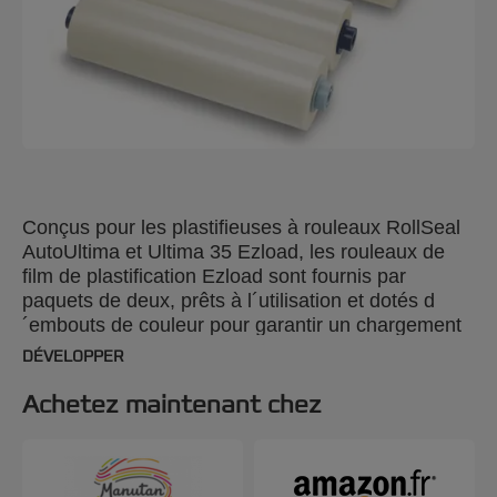
Conçus pour les plastifieuses à rouleaux RollSeal
AutoUltima et Ultima 35 Ezload, les rouleaux de
film de plastification Ezload sont fournis par
paquets de deux, prêts à l´utilisation et dotés d
´embouts de couleur pour garantir un chargement
facile. Ces films sont disponibles en différentes
DÉVELOPPER
épaisseurs, d´ultrafin à épais.
Achetez maintenant chez