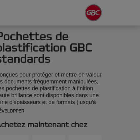
Pochettes de
plastification GBC
standards
onçues pour protéger et mettre en valeur
es documents fréquemment manipulées,
es pochettes de plastification à finition
aute brillance sont disponibles dans une
érie d'épaisseurs et de formats (jusqu'à
2). Même les formes et les formats non
ÉVELOPPER
tandards sont faciles à rogner et le guide
'angle unique Ez-In pour les pochettes
chetez maintenant chez
3, A4 et A5 garantit un positionnement
récis et des coins arrondis. 2 x 80