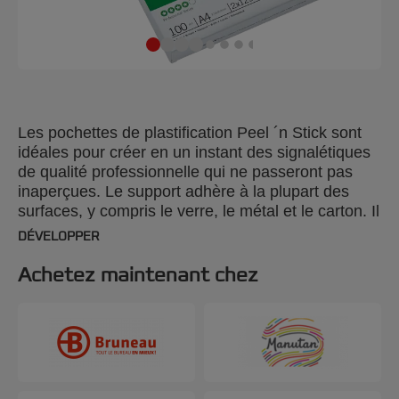
Les pochettes de plastification Peel ´n Stick sont
idéales pour créer en un instant des signalétiques
de qualité professionnelle qui ne passeront pas
inaperçues. Le support adhère à la plupart des
surfaces, y compris le verre, le métal et le carton. Il
suffit de décoller la feuille de protection du support
DÉVELOPPER
adhésif et de coller la pochette. Pochettes
brillantes de 2 x 125 microns. Format A4. Paquet
Achetez maintenant chez
de 100.