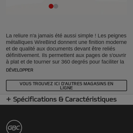
La reliure n'a jamais été aussi simple ! Les peignes
métalliques WireBind donnent une finition moderne
et de qualité aux documents devant être reliés
définitivement. Ils permettent aux pages de s'ouvrir
à plat et de tourner sur 360 degrés pour faciliter la
prise de notes et les photocopies. La reliure
DÉVELOPPER
permanente rend vos documents inviolables et vos
documents sont présentés de façon impeccable
VOUS TROUVEZ ICI D'AUTRES MAGASINS EN
tout en étant totalement sécurisés. Le pas de 2:1
LIGNE
(23 trous) du peigne nº 12 est compatible avec
Spécifications & Caractéristiques
toutes les relieuses standards WireBind à pas 2:1.
Couleur : noir. Reliure de 250 pages au maximum.
Format A4. Conditionnement : 200 unités.