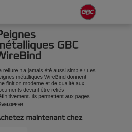
Peignes
métalliques GBC
WireBind
a reliure n'a jamais été aussi simple ! Les
eignes métalliques WireBind donnent
ne finition moderne et de qualité aux
ocuments devant être reliés
éfinitivement. Ils permettent aux pages
e s'ouvrir à plat et de tourner sur 360
ÉVELOPPER
egrés pour faciliter la prise de notes et
es photocopies. La reliure permanente
chetez maintenant chez
end vos documents inviolables et vos
ocuments sont présentés de façon