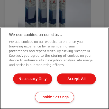
We use cookies on our site…
We use cookies on our website to enhance your
browsing experience by remembering your
preferences and repeat visits. By clicking “Accept All
Cookies”, you agree to the storing of cookies on your
device to enhance site navigation, analyse site usage,
and assist in our marketing efforts.
Peignes métalliques GBC WireBind,
8 mm, argentés (25)
Necessary Only
Accept All
VOIR LE PRODUIT
Cookie Settings
OÙ ACHETER