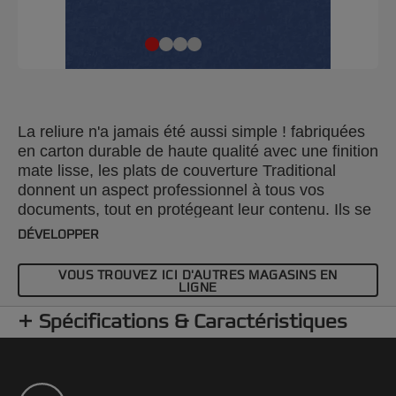
La reliure n'a jamais été aussi simple ! fabriquées
en carton durable de haute qualité avec une finition
mate lisse, les plats de couverture Traditional
donnent un aspect professionnel à tous vos
documents, tout en protégeant leur contenu. Ils se
prêtent à tous les styles de reliure. Format A4. 220
DÉVELOPPER
g/m². bleu. (100)
VOUS TROUVEZ ICI D'AUTRES MAGASINS EN
LIGNE
Spécifications & Caractéristiques