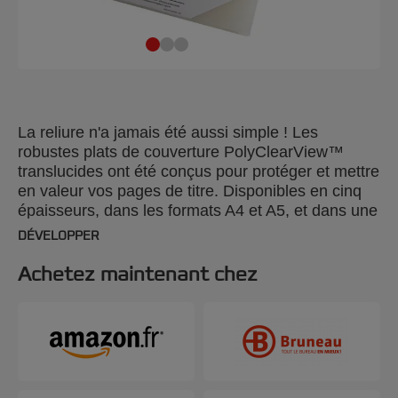
La reliure n'a jamais été aussi simple ! Les
robustes plats de couverture PolyClearView™
translucides ont été conçus pour protéger et mettre
en valeur vos pages de titre. Disponibles en cinq
épaisseurs, dans les formats A4 et A5, et dans une
variété de couleurs et de finitions, vous pouvez
DÉVELOPPER
combiner les nuances, textures et épaisseurs pour
personnaliser vos présentations. Couleur : givré.
Achetez maintenant chez
350 microns. Format A4. Conditionnement : 50
unités.