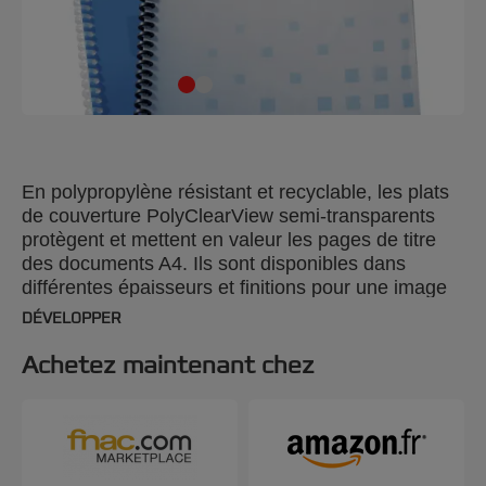
En polypropylène résistant et recyclable, les plats
de couverture PolyClearView semi-transparents
protègent et mettent en valeur les pages de titre
des documents A4. Ils sont disponibles dans
différentes épaisseurs et finitions pour une image
professionnelle et élégante et résistent aux liquides
DÉVELOPPER
et aux rayures.
Achetez maintenant chez