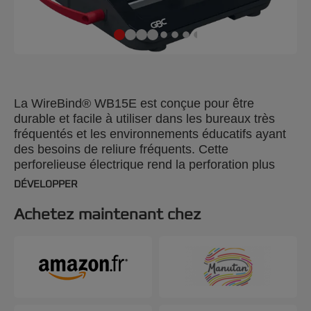
La WireBind® WB15E est conçue pour être
durable et facile à utiliser dans les bureaux très
fréquentés et les environnements éducatifs ayant
des besoins de reliure fréquents. Cette
perforelieuse électrique rend la perforation plus
facile et plus rapide, avec la capacité de perforer
DÉVELOPPER
jusqu'à 15 feuilles 80 g/m² et de relier jusqu'à 125
feuilles à la fois avec un peigne métallique de 14
Achetez maintenant chez
mm. Son design élégant et léger garantit qu'elle
peut être facilement transportée et rangée, ce qui
en fait le complément parfait à n'importe quel
espace de travail. Le WB15E dispose d'un
indicateur LED anti-bourrage pour une expérience
de reliure fluide et ininterrompue à chaque fois. De