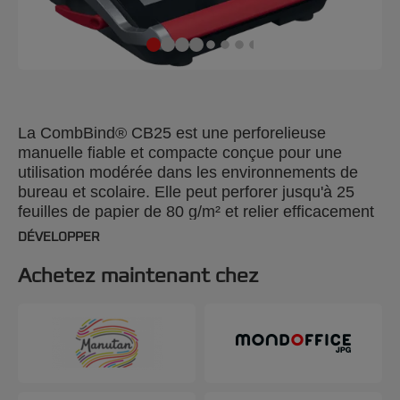
La CombBind® CB25 est une perforelieuse
manuelle fiable et compacte conçue pour une
utilisation modérée dans les environnements de
bureau et scolaire. Elle peut perforer jusqu'à 25
feuilles de papier de 80 g/m² et relier efficacement
jusqu'à 390 feuilles à la fois à l'aide de peignes
DÉVELOPPER
plastique de 45 mm. Sa conception légère et peu
encombrante garantit qu'elle peut être utilisée
Achetez maintenant chez
n'importe où, n'importe quand, et facilement
rangée lorsqu'elle n'est pas utilisée. Pour plus de
commodité, elle dispose d'un bac à confetti pour
une élimination facile des déchets et d'un
compartiment de rangement pratique. Couleur noir
et argent.