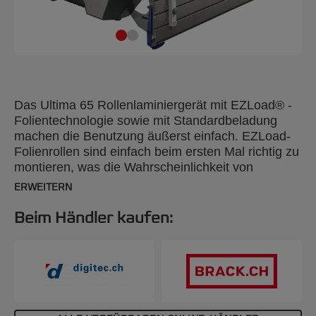
Das Ultima 65 Rollenlaminiergerät mit EZLoad® -
Folientechnologie sowie mit Standardbeladung
machen die Benutzung äußerst einfach. EZLoad-
Folienrollen sind einfach beim ersten Mal richtig zu
montieren, was die Wahrscheinlichkeit von
Folienumschlägen stark reduziert. Ultima 65 ist die
ERWEITERN
perfekte Lösung für alles, von Postern im Format
A1 bis hin zu Klassenfotos.
Beim Händler kaufen: