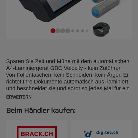
Sparen Sie Zeit und Mühe mit dem automatischen
A4-Laminiergerät GBC Velocity - kein Zuführen
von Folientaschen, kein Schneiden, kein Ärger. Er
richtet Ihre Dokumente automatisch aus, laminiert
und beschneidet sie und sorgt so jedes Mal für ein
perfektes Ergebnis. Er ist auf hohe Leistung
ERWEITERN
ausgelegt, es muss nur das Dokument eingeführt
werden, während die Maschine den Rest erledigt.
Beim Händler kaufen:
Dieses kompakte Tischlaminiergerät ist ideal für
Büros und Schulen jeder Größe. Es heizt in nur 90
Sekunden auf und laminiert ein A4-Blatt mit einer