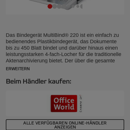
Das Bindegerät MultiBind® 220 ist ein einfach zu
bedienendes Plastikbindegerät, das Dokumente
bis zu 450 Blatt bindet und darüber hinaus einen
leistungsstarken 4-fach-Locher für die traditionelle
Aktenarchivierung bietet. Der über die gesamte
Breite verlaufende Griff sorgt für ein reibungsloses,
ERWEITERN
einfaches Lochen und lässt sich bei Nichtgebrauch
zur einfachen Aufbewahrung sicher
Beim Händler kaufen:
zusammenklappen.
ALLE VERFÜGBAREN ONLINE-HÄNDLER
ANZEIGEN