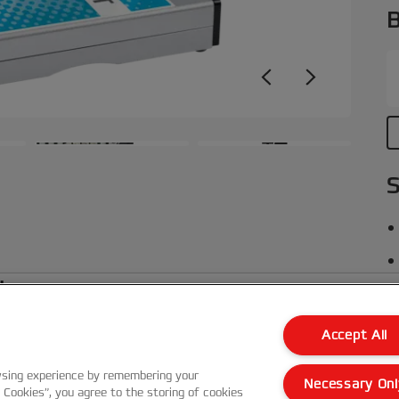
A
B
f
z
p
e
B
B
+4
e
S
le
Accept All
Kundenservice
wsing experience by remembering your
Necessary Onl
l Cookies”, you agree to the storing of cookies
Garantie Bedingungen