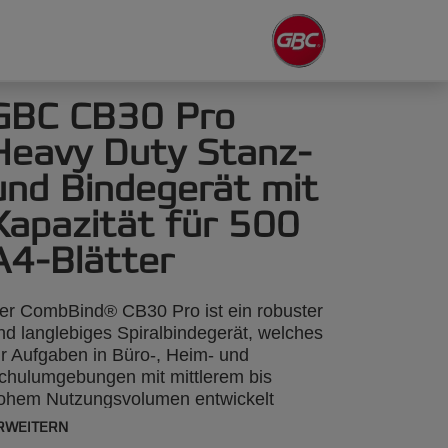
GBC CB30 Pro
Heavy Duty Stanz-
und Bindegerät mit
Kapazität für 500
A4-Blätter
er CombBind® CB30 Pro ist ein robuster
nd langlebiges Spiralbindegerät, welches
ür Aufgaben in Büro-, Heim- und
chulumgebungen mit mittlerem bis
ohem Nutzungsvolumen entwickelt
urde. Die versenkbaren Stanzstifte
RWEITERN
assen sich mühelos an Papierformate bis