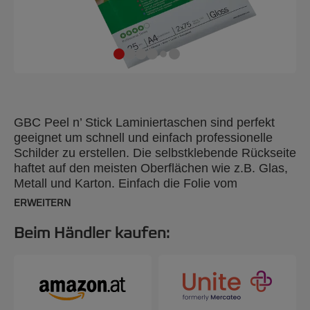
GBC Peel n’ Stick Laminiertaschen sind perfekt
geeignet um schnell und einfach professionelle
Schilder zu erstellen. Die selbstklebende Rückseite
haftet auf den meisten Oberflächen wie z.B. Glas,
Metall und Karton. Einfach die Folie vom
Trägerpapier abziehen, aufkleben und fertig. 75
ERWEITERN
Mikron, glänzend, A4-Format, 25 Stück
Beim Händler kaufen: