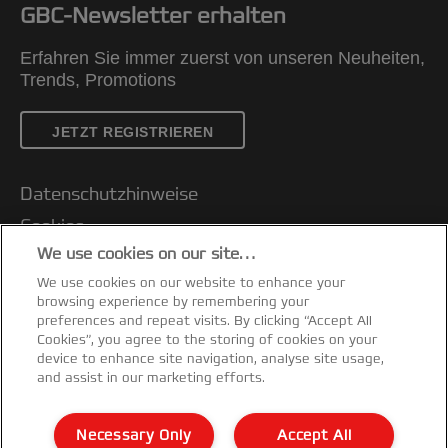
GBC-Newsletter erhalten
Erfahren Sie immer zuerst von unseren Neuheiten,
Trends, Promotions
JETZT REGISTRIEREN
Datenschutzhinweise
Cookies
We use cookies on our site…
Legal Notice
We use cookies on our website to enhance your
Impressum
browsing experience by remembering your
Kundenservice
preferences and repeat visits. By clicking “Accept All
Cookies”, you agree to the storing of cookies on your
Meine Daten verwalten
device to enhance site navigation, analyse site usage,
and assist in our marketing efforts.
Garantiebedingungen
Konformitätserklärungen
Necessary Only
Accept All