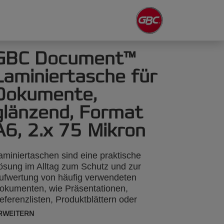
GBC Document™
Laminiertasche für
Dokumente,
glänzend, Format
A6, 2.x 75 Mikron
aminiertaschen sind eine praktische
ösung im Alltag zum Schutz und zur
ufwertung von häufig verwendeten
okumenten, wie Präsentationen,
eferenzlisten, Produktblättern oder
otos, 2 x 75 Mikron, glänzend, Format
RWEITERN
6, 100 Stück