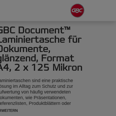
GBC Document™
Laminiertasche für
Dokumente,
glänzend, Format
A4, 2 x 125 Mikron
aminiertaschen sind eine praktische
ösung im Alltag zum Schutz und zur
ufwertung von häufig verwendeten
okumenten, wie Präsentationen,
eferenzlisten, Produktblättern oder
otos, 2 x 125 Mikron, glänzend, Format
RWEITERN
4, 100 Stück