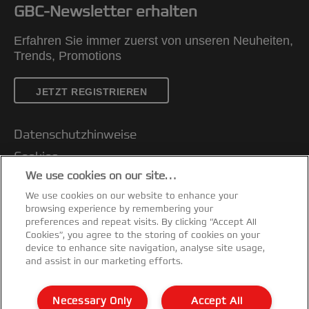
GBC-Newsletter erhalten
Erfahren Sie immer zuerst von unseren Neuheiten,
Trends, Promotions
JETZT REGISTRIEREN
Datenschutzhinweise
Cookies
We use cookies on our site…
Legal Notice
We use cookies on our website to enhance your
Impressum
browsing experience by remembering your
Kundenservice
preferences and repeat visits. By clicking “Accept All
Cookies”, you agree to the storing of cookies on your
Meine Daten verwalten
device to enhance site navigation, analyse site usage,
and assist in our marketing efforts.
Garantiebedingungen
Konformitätserklärungen
Necessary Only
Accept All