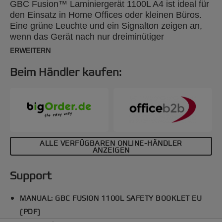
GBC Fusion™ Laminiergerät 1100L A4 ist ideal für
den Einsatz in Home Offices oder kleinen Büros.
Eine grüne Leuchte und ein Signalton zeigen an,
wenn das Gerät nach nur dreiminütiger
Aufwärmzeit betriebsbereit ist. Es laminiert mit
ERWEITERN
Standardfolientaschen (2 x 75 bis 2 x 125 Mikron)
in weniger als einer Minute Dokumente vom
Beim Händler kaufen:
Visitenkarten-Größe bis zum DIN-A4-Format.
Falsch eingezogene Laminiertaschen können per
Freigabetaste entnommen werden. Eine
Abschaltautomatik reduziert den
Energieverbrauch.
ALLE VERFÜGBAREN ONLINE-HÄNDLER
ANZEIGEN
Support
MANUAL: GBC FUSION 1100L SAFETY BOOKLET EU
(PDF)