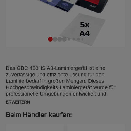
Das GBC 480HS A3-Laminiergerät ist eine
zuverlässige und effiziente Lösung für den
Laminierbedarf in großen Mengen. Dieses
Hochgeschwindigkeits-Laminiergerät wurde für
professionelle Umgebungen entwickelt und
verbindet Leistung mit Benutzerfreundlichkeit.
ERWEITERN
Steigern Sie Ihre Produktivität und reduzieren Sie
die Laminierzeit um 33 % mit GBC-
Beim Händler kaufen:
Hochgeschwindigkeitsfolien. Mit einer schnellen
Aufwärmzeit von 1 Minute laminiert er ein 75-