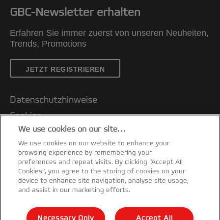
GBC-Newsletter erhalten
Erfahren Sie immer zuerst von unseren Neuheiten,
Trends, Promotions
JETZT REGISTRIEREN
Datenschutzhinweise
Cookies
We use cookies on our site…
Legal Notice
We use cookies on our website to enhance your
Impressum
browsing experience by remembering your
Kundenservice
preferences and repeat visits. By clicking “Accept All
Cookies”, you agree to the storing of cookies on your
Meine Daten verwalten
device to enhance site navigation, analyse site usage,
and assist in our marketing efforts.
Garantiebedingungen
Konformitätserklärungen
Necessary Only
Accept All