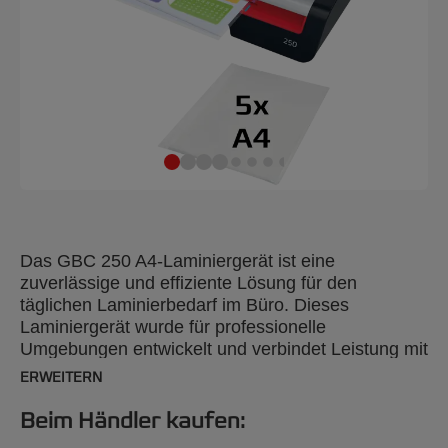
Das GBC 250 A4-Laminiergerät ist eine
zuverlässige und effiziente Lösung für den
täglichen Laminierbedarf im Büro. Dieses
Laminiergerät wurde für professionelle
Umgebungen entwickelt und verbindet Leistung mit
Benutzerfreundlichkeit. Mit einer schnellen
ERWEITERN
Aufwärmzeit von 1 Minute laminiert es ein 75-
Micron-A4-Blatt in nur 36 Sekunden und ist damit
Beim Händler kaufen:
ideal für schnelle Büroarbeiten. Das intuitive