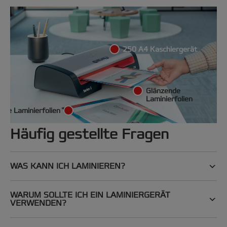
250 A4 Kaschiergerät
Glänzende
Laminierfolien
tte Laminierfolien
Häufig gestellte Fragen
WAS KANN ICH LAMINIEREN?
WARUM SOLLTE ICH EIN LAMINIERGERÄT
VERWENDEN?