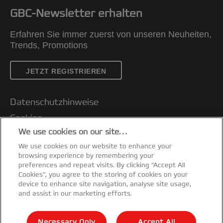
GBC-Newsletter erhalten
Erfahren Sie immer zuerst von unseren Neuheiten,
Trends, Promotions
JETZT REGISTRIEREN
Datenschutzhinweise
Cookies
We use cookies on our site…
Legal Notice
We use cookies on our website to enhance your
Impressum
browsing experience by remembering your
Kundenservice
preferences and repeat visits. By clicking “Accept All
Cookies”, you agree to the storing of cookies on your
Meine Daten verwalten
device to enhance site navigation, analyse site usage,
and assist in our marketing efforts.
Garantiebedingungen
Konformitätserklärungen
Necessary Only
Accept All