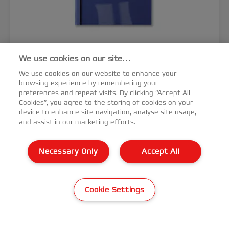
We use cookies on our site…
We use cookies on our website to enhance your
GBC LeatherGrain™
browsing experience by remembering your
Thermobindemappe A4 1,5 mm
preferences and repeat visits. By clicking “Accept All
Cookies”, you agree to the storing of cookies on your
device to enhance site navigation, analyse site usage,
and assist in our marketing efforts.
Necessary Only
Accept All
MEHR ANZEIGEN
KAUFOPTIONEN
Cookie Settings