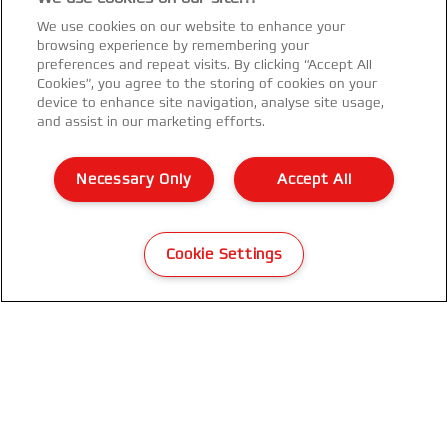
We use cookies on our website to enhance your
browsing experience by remembering your
GBC-Newsletter erhalten
preferences and repeat visits. By clicking “Accept All
Cookies”, you agree to the storing of cookies on your
Erfahren Sie immer zuerst von unseren Neuheiten,
device to enhance site navigation, analyse site usage,
Trends, Promotions
and assist in our marketing efforts.
JETZT REGISTRIEREN
Necessary Only
Accept All
Datenschutzhinweise
Cookie Settings
Cookies
Legal Notice
Impressum
Kundenservice
Meine Daten verwalten
Garantiebedingungen