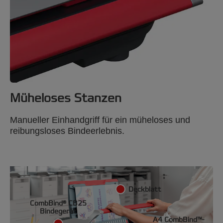
Müheloses Stanzen
Manueller Einhandgriff für ein müheloses und
reibungsloses Bindeerlebnis.
Deckblatt
CombBind® CB25
Bindegerät
A4 CombBind™-