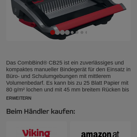
Das CombBind® CB25 ist ein zuverlässiges und
kompaktes manueller Bindegerät für den Einsatz in
Büro- und Schulumgebungen mit mittlerem
Volumenbedarf. Es kann bis zu 25 Blatt Papier mit
80 g/m² lochen und mit 45 mm breitem Rücken bis
zu 390 Blätter gleichzeitig effizient binden. Durch
ERWEITERN
sein leichtes, platzsparendes Design kann er
jederzeit und überall verwendet und bei
Beim Händler kaufen:
Nichtgebrauch einfach verstaut werden. Für
zusätzlichen Komfort verfügt es über eine
Auffangschale für die einfache Entsorgung des
Schnittguts und ein Aufbewahrungsfach.