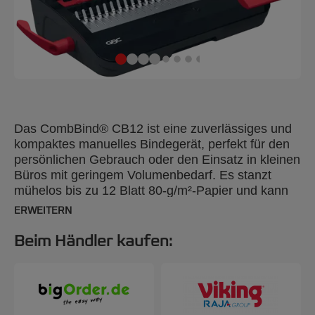
Das CombBind® CB12 ist eine zuverlässiges und
kompaktes manuelles Bindegerät, perfekt für den
persönlichen Gebrauch oder den Einsatz in kleinen
Büros mit geringem Volumenbedarf. Es stanzt
mühelos bis zu 12 Blatt 80-g/m²-Papier und kann
bei Verwendung von 19-mm-Plastikbinderücken
ERWEITERN
bis zu 165 Blätter gleichzeitig binden. Sein
leichtes, platzsparendes Design gewährleistet, den
Beim Händler kaufen:
flexiblen Einsatz. Kann bei Nichtgebrauch
problemlos verstaut werden. Für zusätzlichen
Komfort verfügt es über eine Auffangschale für die
einfache Entsorgung des Schnittguts und ein
praktisches Aufbewahrungsfach. Verbessern Sie