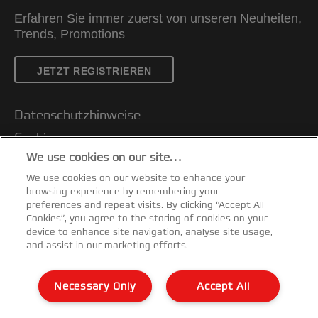
Erfahren Sie immer zuerst von unseren Neuheiten,
Trends, Promotions
JETZT REGISTRIEREN
Datenschutzhinweise
Cookies
We use cookies on our site…
Legal Notice
We use cookies on our website to enhance your
Impressum
browsing experience by remembering your
Kundenservice
preferences and repeat visits. By clicking “Accept All
Cookies”, you agree to the storing of cookies on your
Meine Daten verwalten
device to enhance site navigation, analyse site usage,
and assist in our marketing efforts.
Garantiebedingungen
Konformitätserklärungen
Necessary Only
Accept All
Sitemap