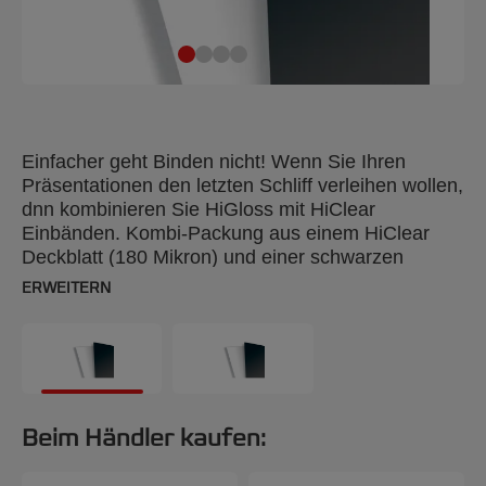
Einfacher geht Binden nicht! Wenn Sie Ihren
Präsentationen den letzten Schliff verleihen wollen,
dnn kombinieren Sie HiGloss mit HiClear
Einbänden. Kombi-Packung aus einem HiClear
Deckblatt (180 Mikron) und einer schwarzen
HiGloss Rückseite (250 g/m²). Je 25 Stück.
ERWEITERN
Beim Händler kaufen: