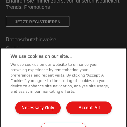
Erfahren Sie immer zuerst von unseren Neuheiten,
Trends, Promotions
JETZT REGISTRIEREN
Datenschutzhinweise
Cookies
We use cookies on our site…
Legal Notice
We use cookies on our website to enhance your
Impressum
browsing experience by remembering your
Kundenservice
preferences and repeat visits. By clicking “Accept All
Cookies”, you agree to the storing of cookies on your
Meine Daten verwalten
device to enhance site navigation, analyse site usage,
and assist in our marketing efforts.
Garantiebedingungen
Konformitätserklärungen
Necessary Only
Accept All
Sitemap
©2026 ACCO Brands