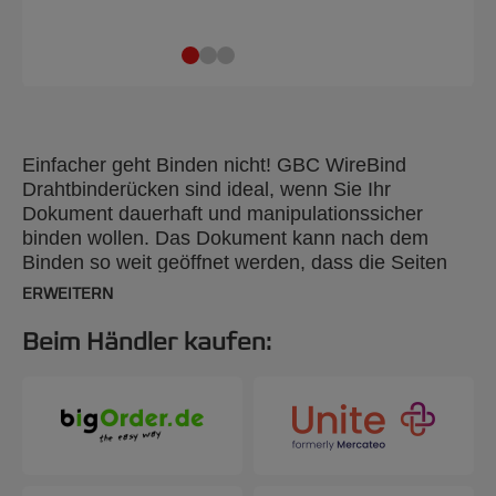
Einfacher geht Binden nicht! GBC WireBind
Drahtbinderücken sind ideal, wenn Sie Ihr
Dokument dauerhaft und manipulationssicher
binden wollen. Das Dokument kann nach dem
Binden so weit geöffnet werden, dass die Seiten
flach liegen. Sie können sie sogar komplett
ERWEITERN
umklappen, wenn Sie zum Beispiel einzelne Seiten
kopieren möchten. DIN A5, Nr. 6 mm für bis zu 55
Beim Händler kaufen:
Seiten, 24 Ringe, 100 Stück.