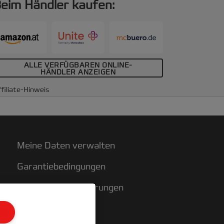
eim Händler kaufen:
opieren möchten. Mit 3:1-Teilung für 34
öcher Nr. 8, für alle Standard-Draht-
indegeräte geeignet. Für bis zu 115
eiten, DIN A4, 250 Stück.
ALLE VERFÜGBAREN ONLINE-
HÄNDLER ANZEIGEN
filiate-Hinweis
Meine Daten verwalten
Garantiebedingungen
Konformitätserklärungen
Sitemap