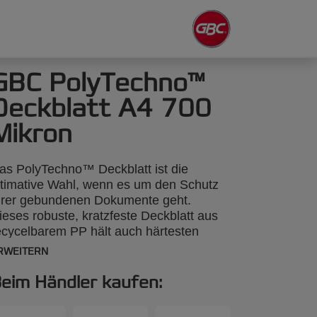
GBC PolyTechno™
Deckblatt A4 700
Mikron
as PolyTechno™ Deckblatt ist die
ltimative Wahl, wenn es um den Schutz
hrer gebundenen Dokumente geht.
ieses robuste, kratzfeste Deckblatt aus
ecycelbarem PP hält auch härtesten
elastungen stand. Auffällig ist die stark
RWEITERN
enarbte Oberfläche. A4, 700 Mikron, 50
tück.
eim Händler kaufen: