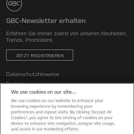
GBC-Newsletter erhalten
Erfahren Sie immer zuerst von unseren Neuheiten,
Trends, Promotions
JETZT REGISTRIEREN
Datenschutzhinweise
Cookies
We use cookies on our site…
Legal Notice
We use cookies on our website to enhance your
Impressum
browsing experience by remembering your
Kundenservice
preferences and repeat visits. By clicking “Accept All
Cookies”, you agree to the storing of cookies on your
Meine Daten verwalten
device to enhance site navigation, analyse site usage,
and assist in our marketing efforts.
Garantiebedingungen