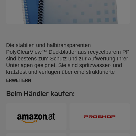
Die stabilen und halbtransparenten
PolyClearView™ Deckblätter aus recycelbarem PP
sind bestens zum Schutz und zur Aufwertung Ihrer
Unterlagen geeignet. Sie sind spritzwasser- und
kratzfest und verfügen über eine strukturierte
Oberfläche, die Blendung reduziert. DIN A4, 800
ERWEITERN
Mikron, 50 Stück.
Beim Händler kaufen: