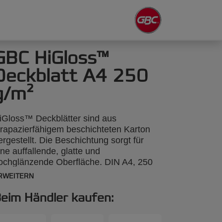
GBC HiGloss™
Deckblatt A4 250
g/m²
iGloss™ Deckblätter sind aus
trapazierfähigem beschichteten Karton
ergestellt. Die Beschichtung sorgt für
ine auffallende, glatte und
ochglänzende Oberfläche. DIN A4, 250
/m², 25 Stück.
RWEITERN
eim Händler kaufen: