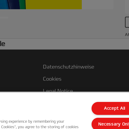
Af
le
Datenschutzhinweise
Cookies
Legal Notice
Impressum
Accept All
Kundenservice
wsing experience by remembering your
Necessary Onl
l Cookies”, you agree to the storing of cookies