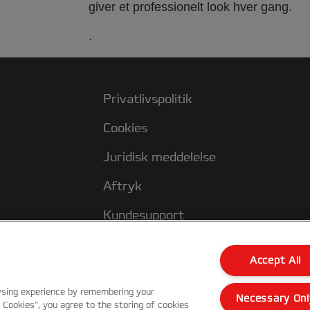
giver et professionelt look hver gang.
.
Privatlivspolitik
Cookies
Juridisk meddelelse
Aftryk
Kundesupport
Accept All
wsing experience by remembering your
Necessary Onl
l Cookies”, you agree to the storing of cookies