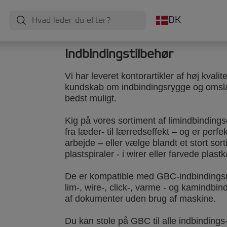
DK
Indbindingstilbehør
Vi har leveret kontorartikler af høj kval
kundskab om indbindingsrygge og omsl
bedst muligt.
Kig på vores sortiment af limindbindin
fra læder- til lærredseffekt – og er perfe
arbejde – eller vælge blandt et stort sor
plastspiraler - i wirer eller farvede plas
De er kompatible med GBC-indbindings
lim-, wire-, click-, varme - og kamindbind
af dokumenter uden brug af maskine.
Du kan stole på GBC til alle indbindings-